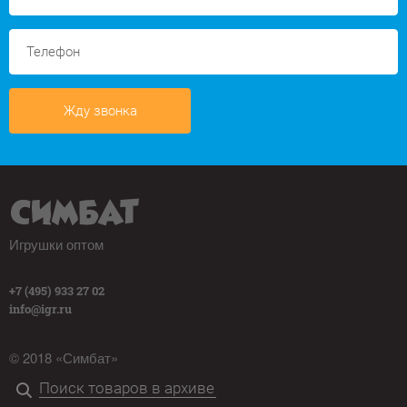
Жду звонка
Игрушки оптом
+7 (495) 933 27 02
info@igr.ru
© 2018 «Симбат»