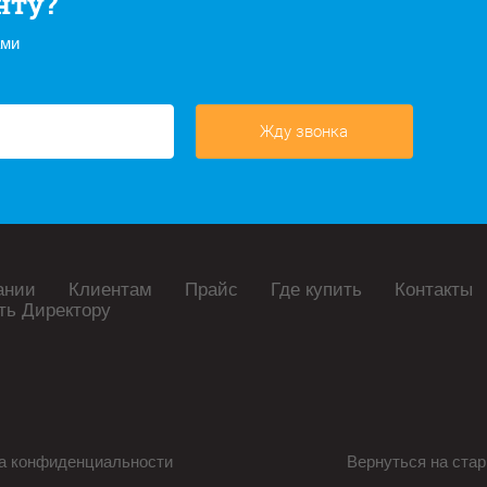
нту?
ами
Жду звонка
ании
Клиентам
Прайс
Где купить
Контакты
ть Директору
а конфиденциальности
Вернуться на стар