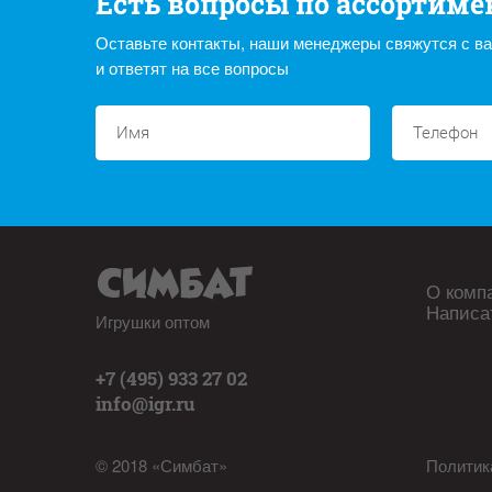
Есть вопросы по ассортиме
Оставьте контакты, наши менеджеры свяжутся с в
и ответят на все вопросы
О комп
Написа
Игрушки оптом
+7 (495) 933 27 02
info@igr.ru
© 2018 «Симбат»
Политик