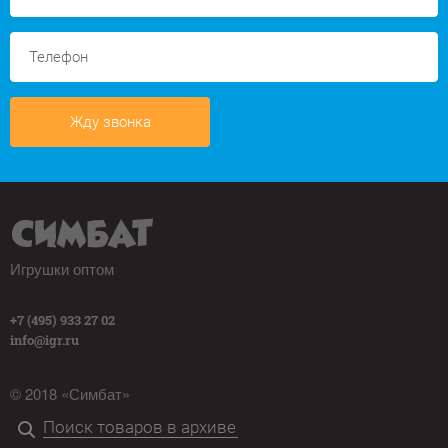
Жду звонка
Игрушки оптом
+7 (495) 933 27 02
info@igr.ru
© 2018 «Симбат»