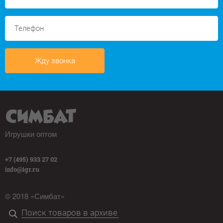
Жду звонка
Игрушки оптом
+7 (495) 933 27 02
info@igr.ru
© 2018 «Симбат»