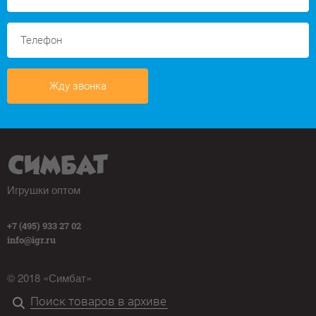
Жду звонка
Игрушки оптом
+7 (495) 933 27 02
info@igr.ru
© 2018 «Симбат»