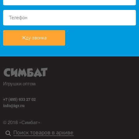
Жду звонка
Игрушки оптом
+7 (495) 933 27 02
info@igr.ru
© 2018 «Симбат»