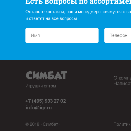
Есть вопросы по ассортиме
Оставьте контакты, наши менеджеры свяжутся с в
и ответят на все вопросы
О комп
Написа
Игрушки оптом
+7 (495) 933 27 02
info@igr.ru
© 2018 «Симбат»
Политик