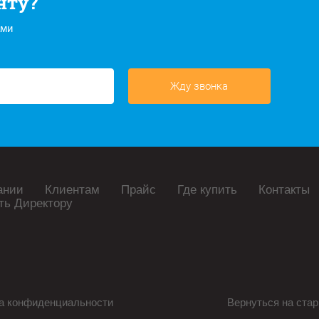
нту?
ами
Жду звонка
ании
Клиентам
Прайс
Где купить
Контакты
ть Директору
а конфиденциальности
Вернуться на стар