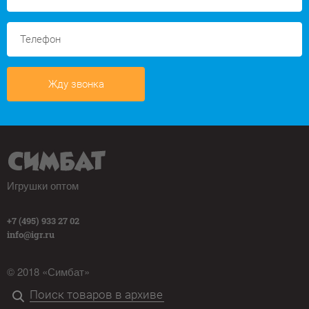
Жду звонка
Игрушки оптом
+7 (495) 933 27 02
info@igr.ru
© 2018 «Симбат»