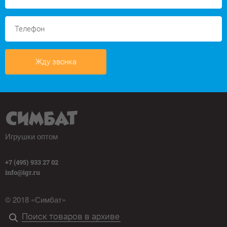
Жду звонка
Игрушки оптом
+7 (495) 933 27 02
info@igr.ru
© 2018 «Симбат»