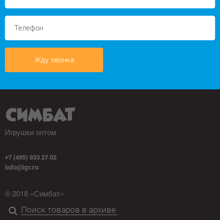
Жду звонка
Игрушки оптом
+7 (495) 933 27 02
info@igr.ru
© 2018 «Симбат»