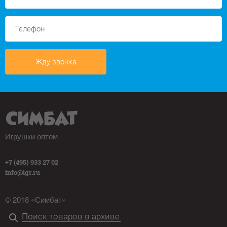
Жду звонка
Игрушки оптом
+7 (495) 933 27 02
info@igr.ru
© 2018 «Симбат»