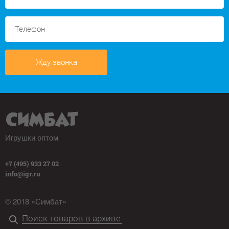
Жду звонка
Игрушки оптом
+7 (495) 933 27 02
info@igr.ru
© 2018 «Симбат»