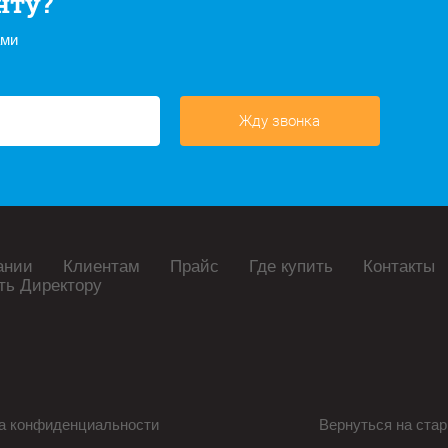
нту?
ами
Жду звонка
ании
Клиентам
Прайс
Где купить
Контакты
ть Директору
а конфиденциальности
Вернуться на стар