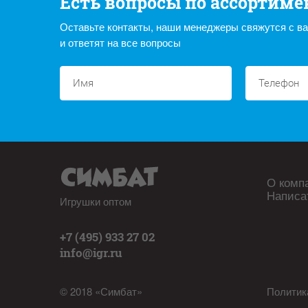
Есть вопросы по ассортиме
Оставьте контакты, наши менеджеры свяжутся с в
и ответят на все вопросы
О комп
Написа
Игрушки оптом
+7 (495) 933 27 02
info@igr.ru
© 2018 «Симбат»
Политик