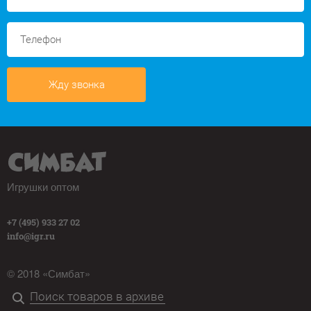
Жду звонка
Игрушки оптом
+7 (495) 933 27 02
info@igr.ru
© 2018 «Симбат»