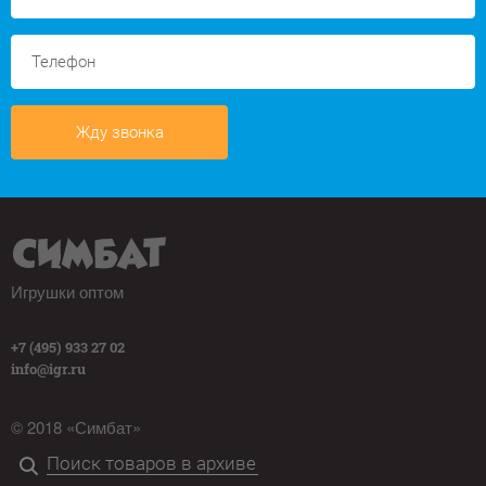
Жду звонка
Игрушки оптом
+7 (495) 933 27 02
info@igr.ru
© 2018 «Симбат»