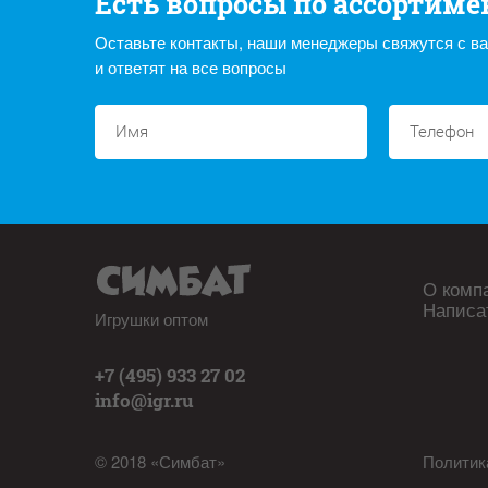
Есть вопросы по ассортиме
Оставьте контакты, наши менеджеры свяжутся с в
и ответят на все вопросы
О комп
Написа
Игрушки оптом
+7 (495) 933 27 02
info@igr.ru
© 2018 «Симбат»
Политик