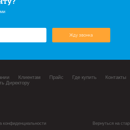
нту?
ами
Жду звонка
ании
Клиентам
Прайс
Где купить
Контакты
ть Директору
а конфиденциальности
Вернуться на стар