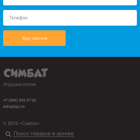
Жду звонка
Игрушки оптом
+7 (495) 933 27 02
info@igr.ru
© 2018 «Симбат»