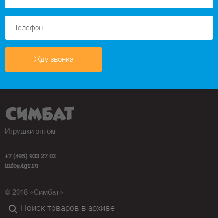
Жду звонка
Игрушки оптом
+7 (495) 933 27 02
info@igr.ru
© 2018 «Симбат»