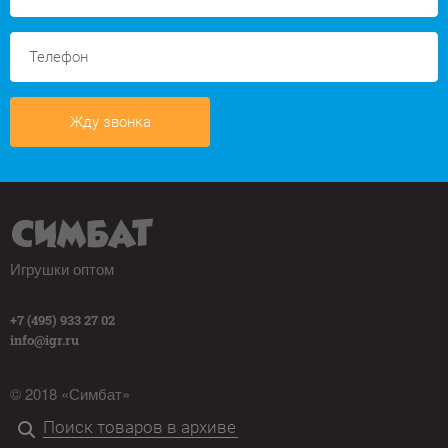
Жду звонка
Игрушки оптом
+7 (495) 933 27 02
info@igr.ru
© 2018 «Симбат»