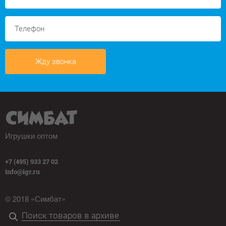
Жду звонка
Игрушки оптом
+7 (495) 933 27 02
info@igr.ru
© 2018 «Симбат»