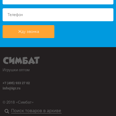
Жду звонка
Игрушки оптом
+7 (495) 933 27 02
info@igr.ru
© 2018 «Симбат»