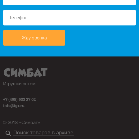
Жду звонка
Игрушки оптом
+7 (495) 933 27 02
info@igr.ru
© 2018 «Симбат»