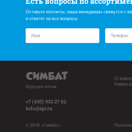
Есть вопросы по ассортиме
Оставьте контакты, наши менеджеры свяжутся с в
и ответят на все вопросы
О комп
Написа
Игрушки оптом
+7 (495) 933 27 02
info@igr.ru
© 2018 «Симбат»
Политик