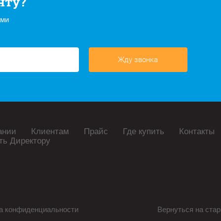
нту?
ами
Жду звонка
ании
Клиентам
Прайс
Где купить
Контакты
ть Директору
а конфиденциальности
Вернуться на стар