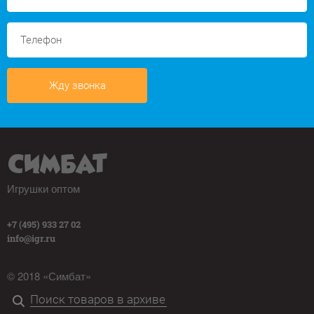
Жду звонка
Игрушки оптом
+7 (495) 933 27 02
info@igr.ru
© 2018 «Симбат»