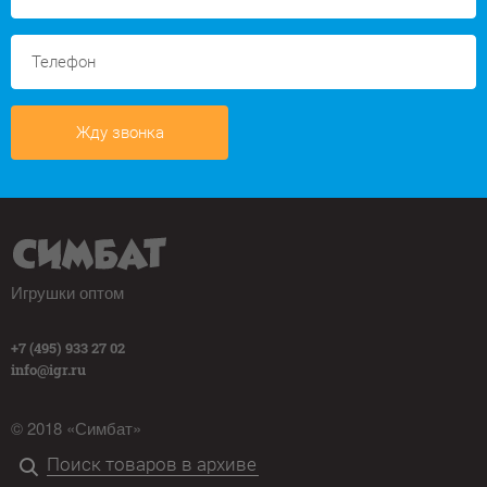
Жду звонка
Игрушки оптом
+7 (495) 933 27 02
info@igr.ru
© 2018 «Симбат»