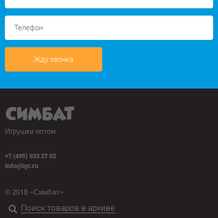
Жду звонка
Игрушки оптом
+7 (495) 933 27 02
info@igr.ru
© 2018 «Симбат»