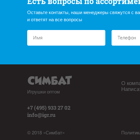
Есть вопросы по ассортиме
Оставьте контакты, наши менеджеры свяжутся с в
и ответят на все вопросы
О комп
Написа
Игрушки оптом
+7 (495) 933 27 02
info@igr.ru
© 2018 «Симбат»
Политик