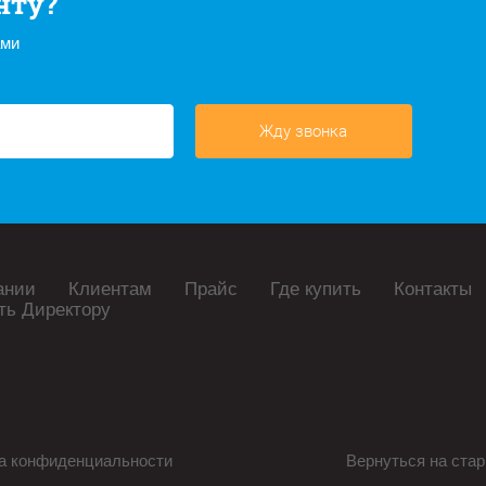
нту?
ами
Жду звонка
ании
Клиентам
Прайс
Где купить
Контакты
ть Директору
а конфиденциальности
Вернуться на стар