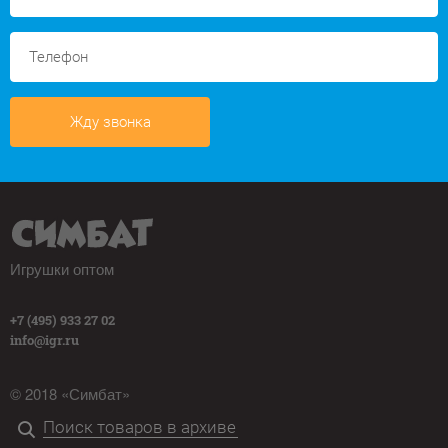
Жду звонка
Игрушки оптом
+7 (495) 933 27 02
info@igr.ru
© 2018 «Симбат»