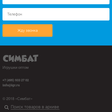
Жду звонка
Игрушки оптом
+7 (495) 933 27 02
info@igr.ru
© 2018 «Симбат»