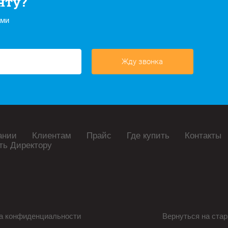
нту?
ами
Жду звонка
ании
Клиентам
Прайс
Где купить
Контакты
ть Директору
а конфиденциальности
Вернуться на стар