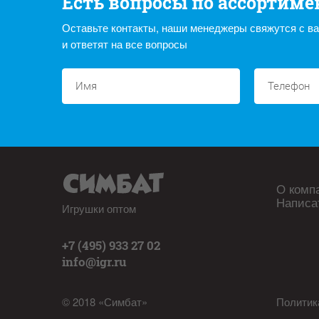
Есть вопросы по ассортиме
Оставьте контакты, наши менеджеры свяжутся с в
и ответят на все вопросы
О комп
Написа
Игрушки оптом
+7 (495) 933 27 02
info@igr.ru
© 2018 «Симбат»
Политик