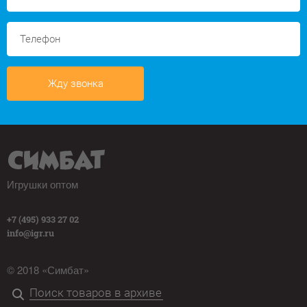
Жду звонка
Игрушки оптом
+7 (495) 933 27 02
info@igr.ru
© 2018 «Симбат»