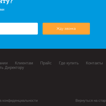
нту?
ами
Жду звонка
ании
Клиентам
Прайс
Где купить
Контакты
ть Директору
а конфиденциальности
Вернуться на стар