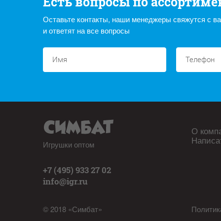
Есть вопросы по ассортиме
Оставьте контакты, наши менеджеры свяжутся с в
и ответят на все вопросы
О комп
Написа
Игрушки оптом
+7 (495) 933 27 02
info@igr.ru
© 2018 «Симбат»
Политик