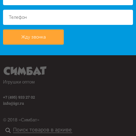
Жду звонка
Игрушки оптом
+7 (495) 933 27 02
info@igr.ru
© 2018 «Симбат»