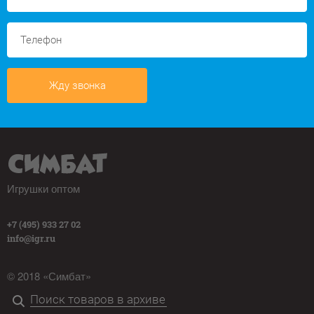
Жду звонка
Игрушки оптом
+7 (495) 933 27 02
info@igr.ru
© 2018 «Симбат»