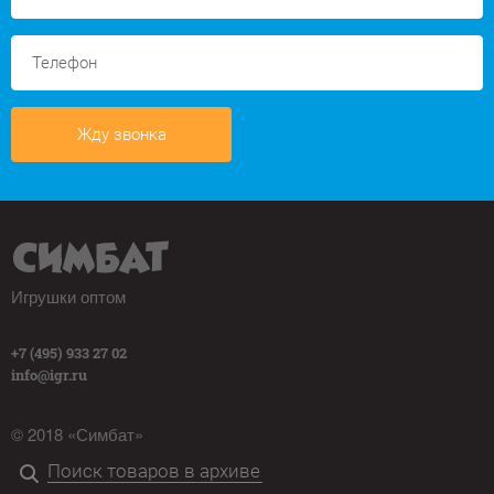
Жду звонка
Игрушки оптом
+7 (495) 933 27 02
info@igr.ru
© 2018 «Симбат»