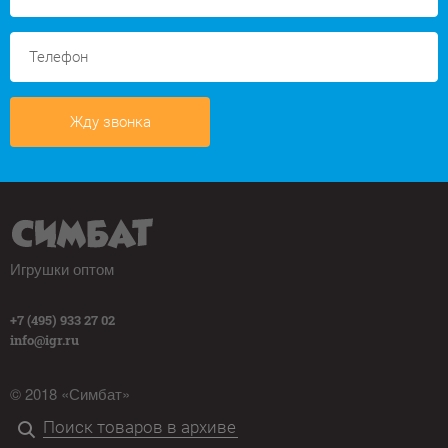
Жду звонка
Игрушки оптом
+7 (495) 933 27 02
info@igr.ru
© 2018 «Симбат»