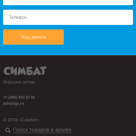
Жду звонка
Игрушки оптом
+7 (495) 933 27 02
info@igr.ru
© 2018 «Симбат»