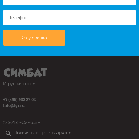
Жду звонка
Игрушки оптом
+7 (495) 933 27 02
info@igr.ru
© 2018 «Симбат»