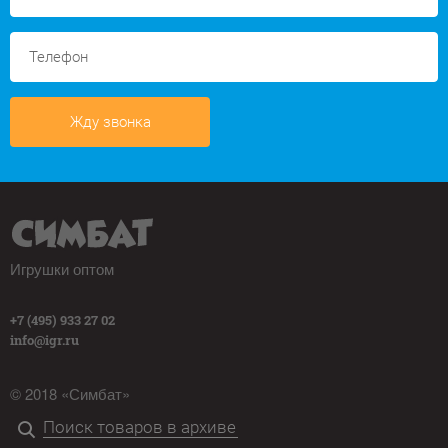
Жду звонка
Игрушки оптом
+7 (495) 933 27 02
info@igr.ru
© 2018 «Симбат»