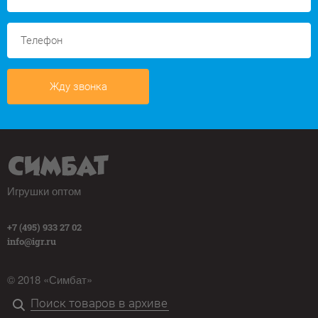
Жду звонка
Игрушки оптом
+7 (495) 933 27 02
info@igr.ru
© 2018 «Симбат»