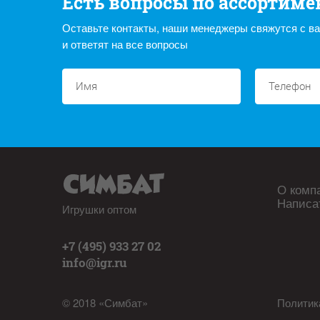
Есть вопросы по ассортиме
Оставьте контакты, наши менеджеры свяжутся с в
и ответят на все вопросы
О комп
Написа
Игрушки оптом
+7 (495) 933 27 02
info@igr.ru
© 2018 «Симбат»
Политик