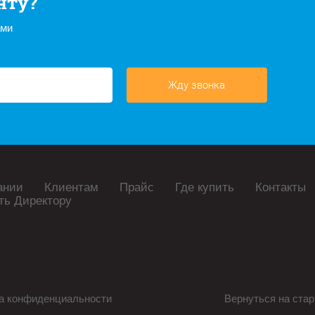
нту?
ами
Жду звонка
ании
Клиентам
Прайс
Где купить
Контакты
ть Директору
а конфиденциальности
Вернуться на стар