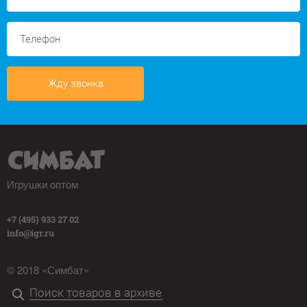
Жду звонка
Игрушки оптом
+7 (495) 933 27 02
info@igr.ru
© 2018 «Симбат»