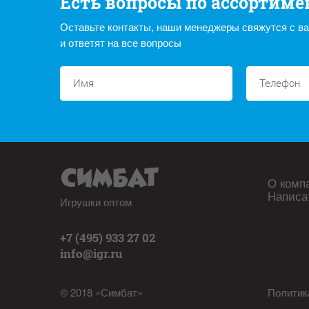
Есть вопросы по ассортиме
Оставьте контакты, наши менеджеры свяжутся с в
и ответят на все вопросы
О комп
Написа
Игрушки оптом
+7 (495) 933 27 02
info@igr.ru
© 2018 «Симбат»
Политик