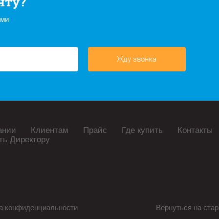
нту?
ами
Жду звонка
ании
Клиентам
Прайс
Где купить
Контакты
ть Директору
а конфиденциальности
Вернуться на стар