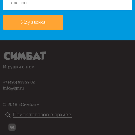
Жду звонка
Игрушки оптом
+7 (495) 933 27 02
info@igr.ru
© 2018 «Симбат»