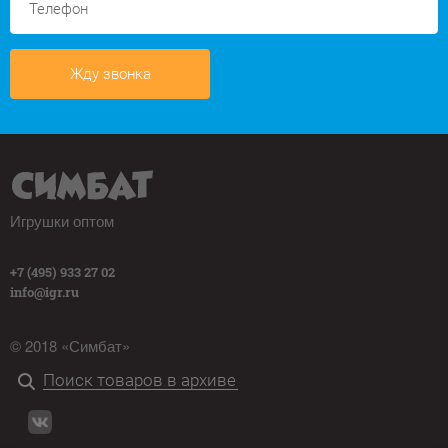
Жду звонка
Игрушки оптом
+7 (495) 933 27 02
info@igr.ru
© 2018 «Симбат»