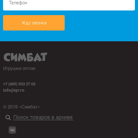
Жду звонка
Игрушки оптом
+7 (495) 933 27 02
info@igr.ru
© 2018 «Симбат»