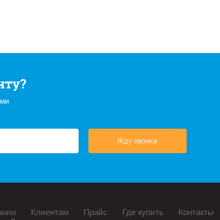
нту?
ами
Жду звонка
ании
Клиентам
Прайс
Где купить
Контакты