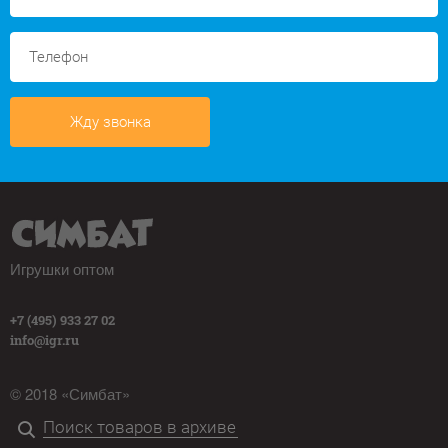
Жду звонка
Игрушки оптом
+7 (495) 933 27 02
info@igr.ru
© 2018 «Симбат»