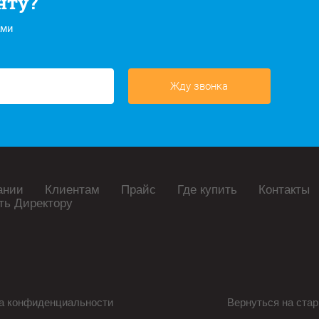
нту?
ами
Жду звонка
ании
Клиентам
Прайс
Где купить
Контакты
ть Директору
а конфиденциальности
Вернуться на стар