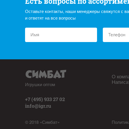
Есть вопросы по ассортиме
Оставьте контакты, наши менеджеры свяжутся с в
и ответят на все вопросы
О комп
Написа
Игрушки оптом
+7 (495) 933 27 02
info@igr.ru
© 2018 «Симбат»
Политик