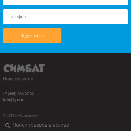
Жду звонка
Игрушки оптом
+7 (495) 933 27 02
info@igr.ru
© 2018 «Симбат»